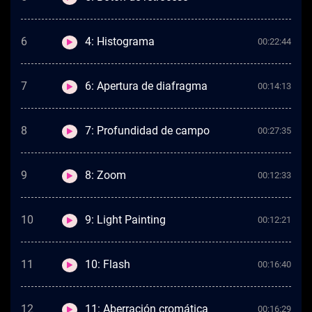
6
4: Histograma
00:22:44
7
6: Apertura de diafragma
00:14:13
8
7: Profundidad de campo
00:27:35
9
8: Zoom
00:12:33
10
9: Light Painting
00:12:21
11
10: Flash
00:16:40
12
11: Aberración cromática
00:16:29