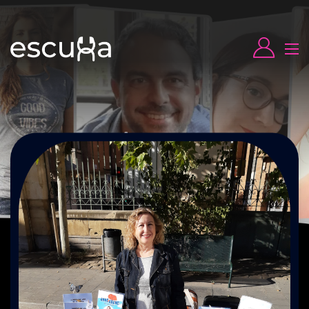
Autor