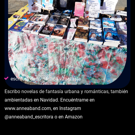
Anne Aband
escritora de romántica y fantasía
Escribo novelas de fantasía urbana y románticas, también
ambientadas en Navidad. Encuéntrame en
www.anneaband.com, en Instagram
@anneaband_escritora o en Amazon