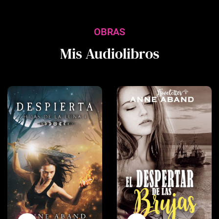
OBRAS
Mis Audiolibros